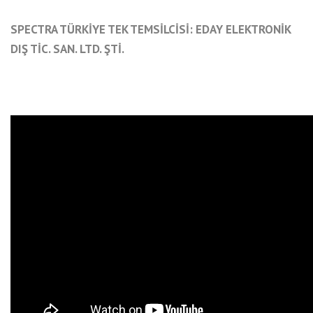
SPECTRA TÜRKİYE TEK TEMSİLCİSİ: EDAY ELEKTRONİK
DIŞ TİC. SAN. LTD. ŞTİ.